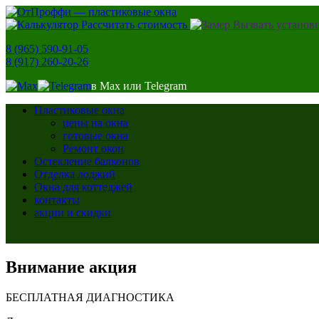
Рассчитать стоимость
Вызвать установ
8 (965) 590-91-05
8 (917) 260-20-26
в Max или Telegram
Пластиковые окна
цены на окна
готовые окна
Ремонт окон
Остекление балконов
Отделка лоджий
Окна для коттеджей
контакты
акции и скидки
Внимание акция
БЕСПЛАТНАЯ ДИАГНОСТИКА