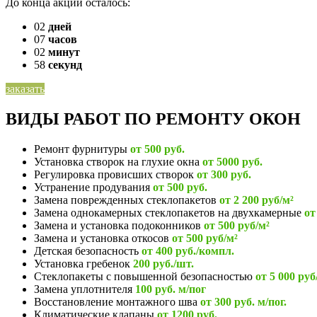
До конца акции осталось:
02
дней
07
часов
02
минут
58
секунд
заказать
ВИДЫ РАБОТ ПО РЕМОНТУ ОКОН
Ремонт фурнитуры
от 500 руб.
Установка створок на глухие окна
от 5000 руб.
Регулировка провисших створок
от 300 руб.
Устранение продувания
от 500 руб.
Замена поврежденных стеклопакетов
от 2 200 руб/м²
Замена однокамерных стеклопакетов на двухкамерные
от
Замена и установка подоконников
от 500 руб/м²
Замена и установка откосов
от 500 руб/м²
Детская безопасность
от 400 руб./компл.
Установка гребенок
200 руб./шт.
Стеклопакеты с повышенной безопасностью
от 5 000 руб
Замена уплотнителя
100 руб. м/пог
Восстановление монтажного шва
от 300 руб. м/пог.
Климатические клапаны
от 1200 руб.