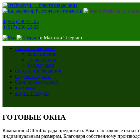
Рассчитать стоимость
Вызвать установ
8 (965) 590-91-05
8 (917) 260-20-26
в Max или Telegram
Пластиковые окна
цены на окна
готовые окна
Ремонт окон
Остекление балконов
Отделка лоджий
Окна для коттеджей
контакты
акции и скидки
ГОТОВЫЕ ОКНА
Компания «OtProffi» рада предложить Вам пластиковые окна ст
индивидуальным размерам. Благодаря собственному производств